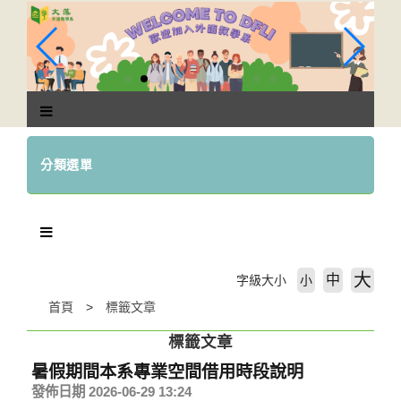
跳
到
主
要
內
容
區
塊
分類選單
大
中
字級大小
小
首頁
標籤文章
標籤文章
暑假期間本系專業空間借用時段說明
發佈日期 2026-06-29 13:24