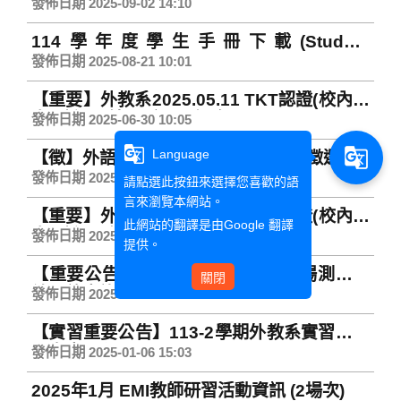
名期間：9/8至9/22 中午12:00止
發佈日期 2025-09-02 14:10
114學年度學生手冊下載(Student
Handbook)
發佈日期 2025-08-21 10:01
【重要】外教系2025.05.11 TKT認證(校內場
次)證照結果領取通知 Notice of TKT
發佈日期 2025-06-30 10:05
Collection
g_translate
g_translate
Language
【徵】外語教學系第20屆全校LOGO徵選
發佈日期 2025-03-12 16:31
請點選此按鈕來選擇您喜歡的語
言來瀏覽本網站。
【重要】外教系2024.12.01 TKT認證(校內場
此網站的翻譯是由
Google 翻譯
次)證照結果領取通知 Notice of TKT
發佈日期 2025-02-07 10:05
提供。
Collection
【重要公告】2024/12/01 TKT校園場測驗成
關閉
績開放查詢 Notice of TKT Collection
發佈日期 2025-01-07 09:10
【實習重要公告】113-2學期外教系實習申請
及審查日程
發佈日期 2025-01-06 15:03
2025年1月 EMI教師研習活動資訊 (2場次)