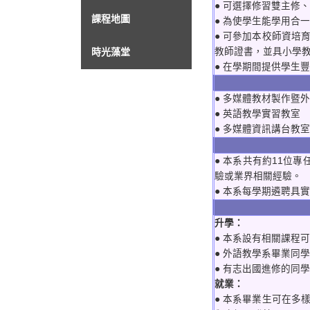
● 可選擇修習雙主修
課程地圖
● 為使學生能學用合
● 可參加本校師資
時光藻堂
教師證書，並具小學
● 在學期間提供學生
● 多媒體教材製作暨
● 英語教學實習教室
● 多媒體資訊講台教室
● 本系共有約11位
驗或業界相關經驗。
● 本系每學期遴聘具
升學：
● 本系設有相關課程
● 外語教學系畢業同
● 有志出國進修的同
就業：
● 本系畢業生可在