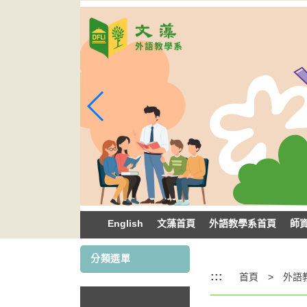
跳
到
主
要
內
容
區
塊
English
文藻首頁
外語教學系首頁
師
分類選單
:::
首頁
:::