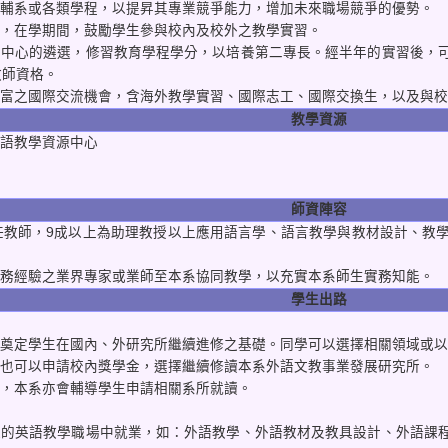
、輔系或各類學程，以提昇其專業競爭能力，增加未來職場競爭的優勢。
一，在學期間，鼓勵學生參與校內及校外之教學實習。
培育中心的遴選，修習教育學程學分，以培養第二專長。經半年的實習後，
教師資格。
豐富之國際交流機會，含海外教學實習、國際志工、國際交換生，以及與
教學資源
外語教學資源中心
師資陣容
專任教師，9成以上為助理教授以上應用語言學、語言教學與教材設計、
實務經驗之業界專家或業師至本系協同教學，以充實本系師生實務知能。
學生出路
可奠定學生在國內、外研究所繼續進修之基礎。同學可以選擇相關領域或
學也可以申請校內獎學金，選擇繼續修讀本系外語文教事業發展研究所。
學，本系亦會輔導學生申請相關系所就讀。
多樣的英語教學職場中就業，如：外語教學、外語教材及教具設計、外語課