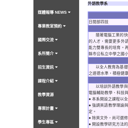
外語教學系
媒體報導 NEWS
日間部四技
專業教室預約
隨著電腦工業的快速
國際交流
的人才，需要更多外
能力雙專長的培育。
系所簡介
縣市公私立中學之國
招生資訊
以全人教育為基礎，
之道德水準，積極健
課程介紹
以培訓外語教學與外
電腦輔助教學、科技
教學資源
● 本系開設之課程以
● 強調英語教學理
專案計畫
定。
● 除英文外，尚可選
學生專區
● 開設教學研究方法