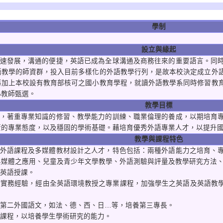
學制
設立與緣起
發展，溝通的便捷，英語已成為全球溝通及商務往來的重要語言。同時
語教學的師資群，投入目前多樣化的外語教學行列，是故本校決定成立外
再加上本校設有教育部核可之國小教育學程，就讀外語教學系同時修習教
小教師甄選。
教學目標
著重專業知識的修習、教學能力的訓練、職業倫理的養成，以期培育專
康的專業態度，以及穩固的學術基礎。藉培育優秀外語專業人才，以提升
教學與課程特色
語課程及多媒體教材設計之人才，特色包括：兩種外語能力之培育、專
與媒體之應用、兒童及青少年文學教學、外語測驗與評量及教學研究方法、
全英語授課。
論與實務經驗，經由全英語環境教授之專業課程，加強學生之英語及英語教
修第二外國語文，如法、德、西、日…等，培養第三專長。
的課程，以培養學生學術研究的能力。