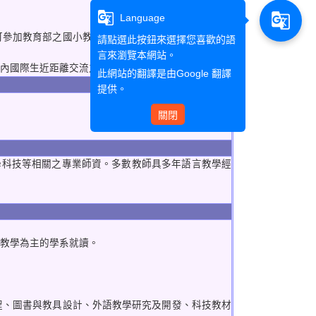
g_translate
g_translate
Language
可參加教育部之國小教師檢定考，通過後即可取得國小
請點選此按鈕來選擇您喜歡的語
言來瀏覽本網站。
校內國際生近距離交流之機會。
此網站的翻譯是由
Google 翻譯
提供。
關閉
教學科技等相關之專業師資。多數教師具多年語言教學經
以教學為主的學系就讀。
程、圖書與教具設計、外語教學研究及開發、科技教材