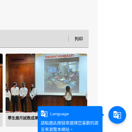
列印
g_translate
g_translate
Language
學生展示試教成果
請點選此按鈕來選擇您喜歡的語
言來瀏覽本網站。