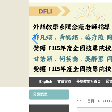
跳
到
主
要
內
容
區
塊
English
文藻首頁
外語教學系首頁
師
分類選單
:::
首頁
:::