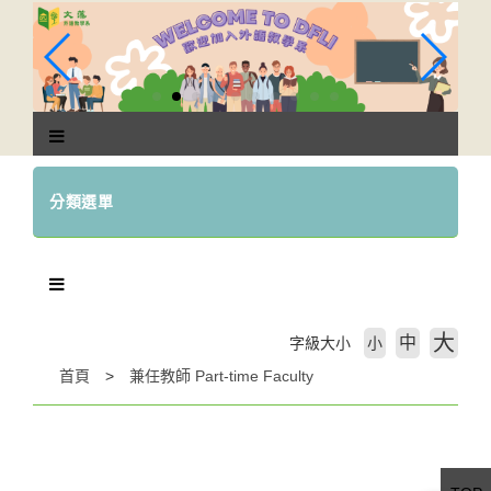
跳
到
主
要
內
容
區
塊
分類選單
大
中
字級大小
小
首頁
兼任教師 Part-time Faculty