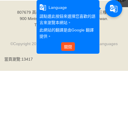
TOP
g_translate
g_translate
Language
807679 高雄市三民區民族一路900號（至善樓三樓）
請點選此按鈕來選擇您喜歡的語
900 Mintsu 1st Road Kaohsiung 807679, Taiwan.
言來瀏覽本網站。
TEL: +886-7-342-6031 ext. 5202
此網站的翻譯是由
Google 翻譯
FAX: +886-7-342-4325
提供。
E-mail: fli@mail.wzu.edu.tw
©Copyright 2017 Wenzao Ursuline University of Languages
關閉
ALL RIGHTS RESERVED
當頁瀏覽:13417