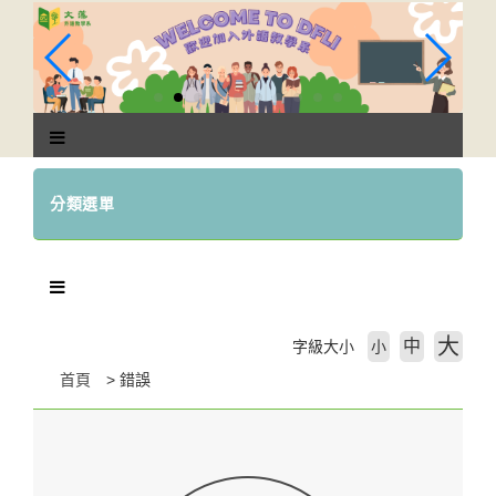
跳
到
主
要
內
容
區
塊
分類選單
大
中
字級大小
小
首頁
錯誤