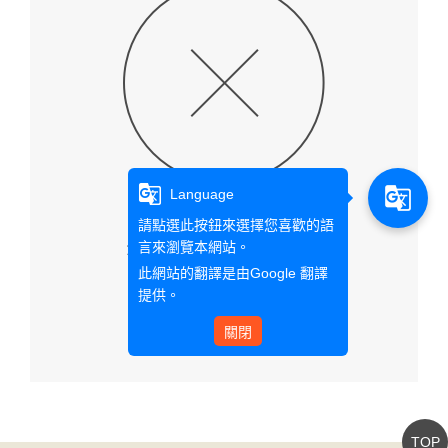
g_translate
g_translate
Language
請點選此按鈕來選擇您喜歡的語
言來瀏覽本網站。
查無此文章資料
此網站的翻譯是由
Google 翻譯
提供。
回首頁
關閉
TOP