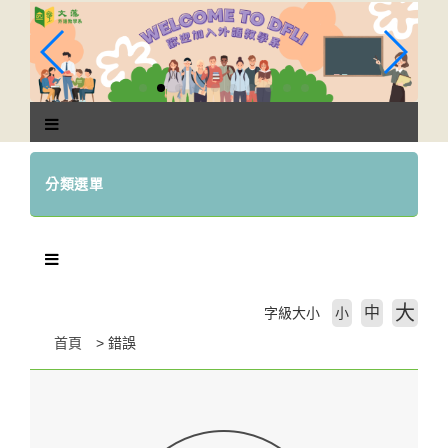
跳
到
主
要
內
容
區
塊
分類選單
大
中
字級大小
小
首頁
錯誤