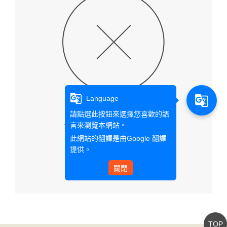
g_translate
g_translate
Language
請點選此按鈕來選擇您喜歡的語
言來瀏覽本網站。
查無此文章資料
此網站的翻譯是由
Google 翻譯
提供。
回首頁
關閉
TOP