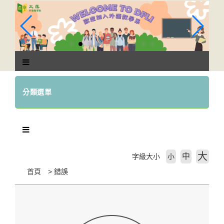
跳
到
主
要
內
容
區
塊
分類選單
大
中
字級大小
小
首頁
錯誤