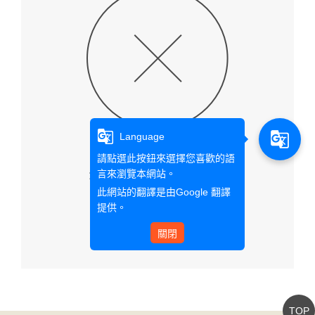
g_translate
g_translate
Language
請點選此按鈕來選擇您喜歡的語
言來瀏覽本網站。
查無此文章資料
此網站的翻譯是由
Google 翻譯
提供。
回首頁
關閉
TOP