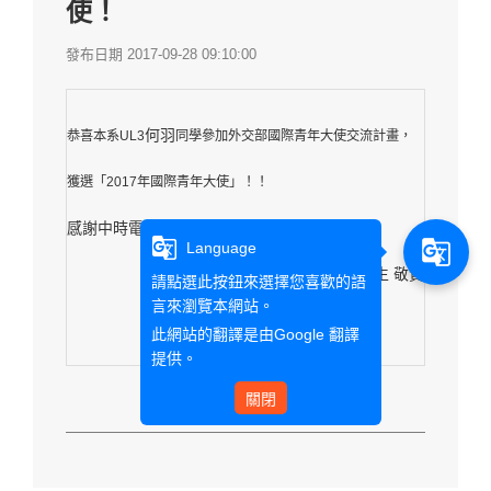
使！
發布日期 2017-09-28 09:10:00
何羽
恭喜本系UL3
同學參加外交部國際青年大使交流計畫，
獲選「2017年國際青年大使」！！
感謝中時電子報採訪報導(報導
連結
)
g_translate
g_translate
Language
外語教學系全體師生 敬賀
請點選此按鈕來選擇您喜歡的語
言來瀏覽本網站。
此網站的翻譯是由
Google 翻譯
提供。
關閉