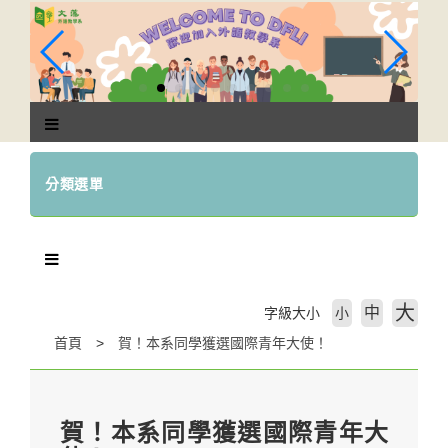
跳
到
主
要
內
容
區
塊
分類選單
大
中
字級大小
小
首頁
賀！本系同學獲選國際青年大使！
賀！本系同學獲選國際青年大